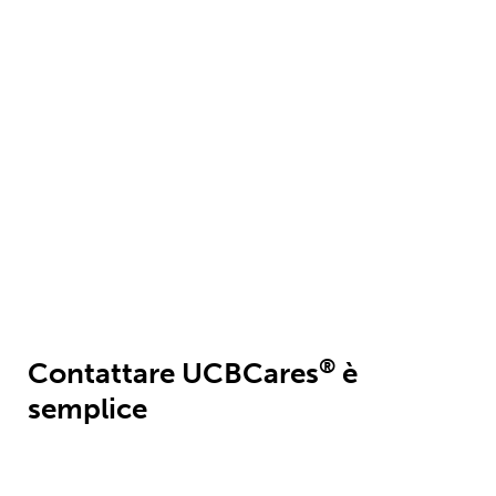
Informazioni per i Farmacisti
Leggi di più
®
Contattare UCBCares
è
semplice