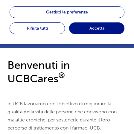
®
UCBCares
è un servizio creato da UCB e dedicato
alle persone che convivono con malattie croniche e
Gestisci le preferenze
sono in trattamento con i farmaci UCB, ai loro
familiari e ai professionisti del settore sanitario
Rifiuta tutti
Accetta
coinvolti nella gestione della terapia.
Benvenuti in
®
UCBCares
In UCB lavoriamo con l’obiettivo di migliorare la
qualità della vita
delle persone che convivono con
malattie croniche, per sostenerle durante il loro
percorso di trattamento con i farmaci UCB.