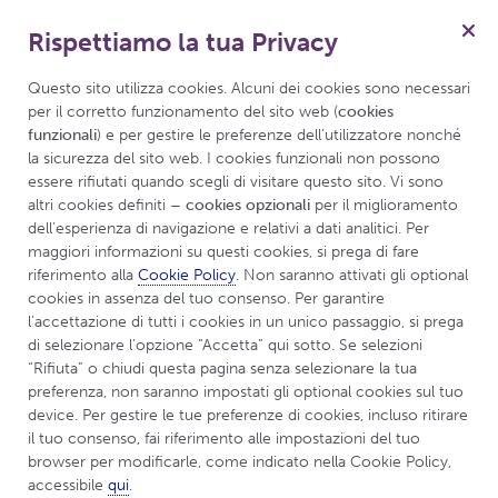
Rispettiamo la tua Privacy
Menu
Questo sito utilizza cookies. Alcuni dei cookies sono necessari 
per il corretto funzionamento del sito web (
cookies 
funzionali
) e per gestire le preferenze dell’utilizzatore nonché 
la sicurezza del sito web. I cookies funzionali non possono 
UCBCares
Termini e condizioni
essere rifiutati quando scegli di visitare questo sito. Vi sono 
altri cookies definiti 
– cookies opzionali
 per il miglioramento 
dell’esperienza di navigazione e relativi a dati analitici. Per 
Termini e Condizioni
maggiori informazioni su questi cookies, si prega di fare 
riferimento alla 
Cookie Policy
. Non saranno attivati gli optional 
cookies in assenza del tuo consenso. Per garantire 
l’accettazione di tutti i cookies in un unico passaggio, si prega 
1. Generale.
di selezionare l’opzione “Accetta” qui sotto. Se selezioni 
“Rifiuta” o chiudi questa pagina senza selezionare la tua 
Benvenuti nel sito
www.ucbcares.it
("sito web").
preferenza, non saranno impostati gli optional cookies sul tuo 
device. Per gestire le tue preferenze di cookies, incluso ritirare 
Questo sito web è di proprietà di UCB Pharma S.p.A.,
il tuo consenso, fai riferimento alle impostazioni del tuo 
con sede in Via Varesina 162, 20156 Milano, Italia
browser per modificarle, come indicato nella Cookie Policy, 
("UCB"). Accedendo al sito, l'utente accetta i termini e
accessibile 
qui
.