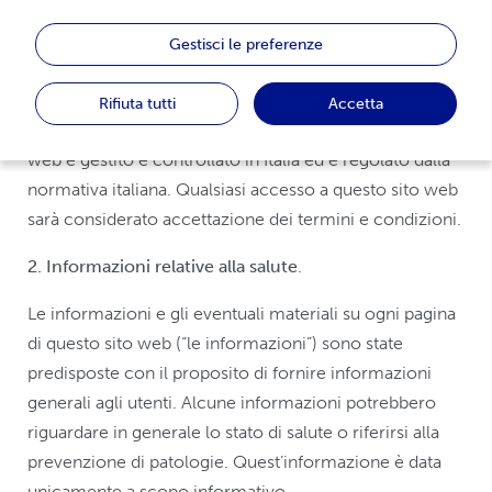
condizioni di cui sotto. Si raccomanda di lasciare
immediatamente il sito nel caso l’utente non desideri
Gestisci le preferenze
essere tenuto a rispettare questi termini e condizioni.
L'utilizzo del sito web implica anche l’accettazione
Rifiuta tutti
Accetta
della
Privacy Policy
e della
Cookie Policy
. Questo sito
web è gestito e controllato in Italia ed è regolato dalla
normativa italiana. Qualsiasi accesso a questo sito web
sarà considerato accettazione dei termini e condizioni.
2. Informazioni relative alla salute
.
Le informazioni e gli eventuali materiali su ogni pagina
di questo sito web (“le informazioni”) sono state
predisposte con il proposito di fornire informazioni
generali agli utenti. Alcune informazioni potrebbero
riguardare in generale lo stato di salute o riferirsi alla
prevenzione di patologie. Quest’informazione è data
unicamente a scopo informativo.