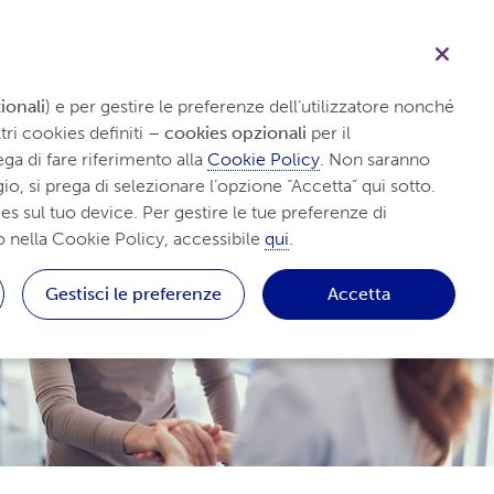
Cerca
me
Pazienti
Medici
Farmacisti
Contatti
ionali
) e per gestire le preferenze dell’utilizzatore nonché 
ri cookies definiti 
– cookies opzionali
 per il 
ga di fare riferimento alla 
Cookie Policy
. Non saranno 
io, si prega di selezionare l’opzione “Accetta” qui sotto. 
s sul tuo device. Per gestire le tue preferenze di 
o nella Cookie Policy, accessibile 
qui
.
Gestisci le preferenze
Accetta