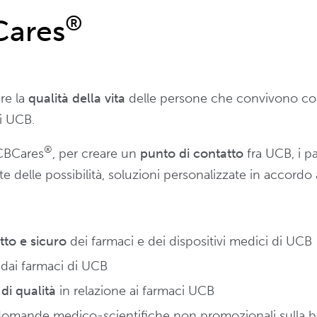
®
Cares
re la
qualità della vita
delle persone che convivono con
ci UCB.
®
UCBCares
, per creare un
punto di contatto
fra UCB, i p
ite delle possibilità, soluzioni personalizzate in accordo
tto e sicuro
dei farmaci e dei dispositivi medici di UCB
 dai farmaci di UCB
di qualità
in relazione ai farmaci UCB
a domande medico-scientifiche non promozionali sulla b