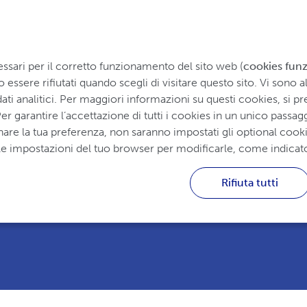
Ho
ssari per il corretto funzionamento del sito web (
cookies funz
ssere rifiutati quando scegli di visitare questo sito. Vi sono alt
ti analitici. Per maggiori informazioni su questi cookies, si pre
er garantire l’accettazione di tutti i cookies in un unico passagg
nare la tua preferenza, non saranno impostati gli optional cookie
 alle impostazioni del tuo browser per modificarle, come indicat
 dedicato alle persone che convivono con
Rifiuta tutti
 farmaci UCB, ai loro familiari e ai professionisti
 della terapia.