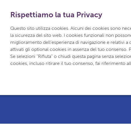
+39 02 300 79 300
-
Numero verde
|
800 986 932
Rispettiamo la tua Privacy
Questo sito utilizza cookies. Alcuni dei cookies sono nece
la sicurezza del sito web. I cookies funzionali non possono e
miglioramento dell’esperienza di navigazione e relativi a da
attivati gli optional cookies in assenza del tuo consenso. P
Se selezioni “Rifiuta” o chiudi questa pagina senza selezio
cookies, incluso ritirare il tuo consenso, fai riferimento
®
UCBCares
è un servizio creato da UCB e
malattie croniche e sono in trattamento con i
del settore sanitario coinvolti nella gestione