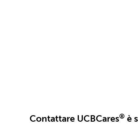
Informazioni per i
Pazienti
Leggi di più
®
Contattare UCBCares
è 