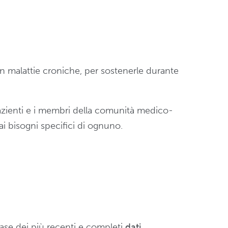
 malattie croniche, per sostenerle durante
azienti e i membri della comunità medico-
 ai bisogni specifici di ognuno.
ase dei più recenti e completi
dati