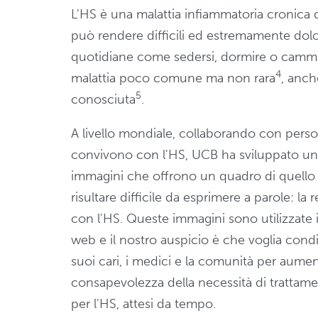
L'HS è una malattia infiammatoria cronica d
può rendere difficili ed estremamente dolor
quotidiane come sedersi, dormire o camm
4
malattia poco comune ma non rara
, anc
5
conosciuta
.
A livello mondiale, collaborando con pers
convivono con l'HS, UCB ha sviluppato una
immagini che offrono un quadro di quell
risultare difficile da esprimere a parole: la r
con l'HS. Queste immagini sono utilizzate 
web e il nostro auspicio è che voglia condi
suoi cari, i medici e la comunità per aumen
consapevolezza della necessità di trattamen
per l'HS, attesi da tempo.