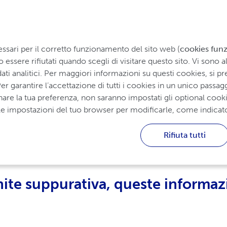
Conviver
le
Comprendere l'HS
Trattamento
ssari per il corretto funzionamento del sito web (
cookies funz
ssere rifiutati quando scegli di visitare questo sito. Vi sono alt
ti analitici. Per maggiori informazioni su questi cookies, si pre
er garantire l’accettazione di tutti i cookies in un unico passagg
nare la tua preferenza, non saranno impostati gli optional cookie
 alle impostazioni del tuo browser per modificarle, come indicat
ares per l'idrosadenite
Rifiuta tutti
nite suppurativa, queste informaz