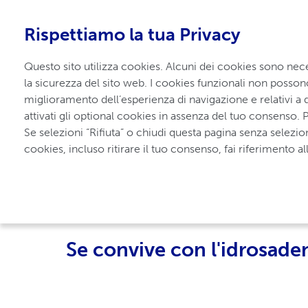
+39 02 300 79 300
-
Numero verde
|
800 986 932
Rispettiamo la tua Privacy
Pagina Inizia
Questo sito utilizza cookies. Alcuni dei cookies sono nece
Per idrosadenite suppurativa
la sicurezza del sito web. I cookies funzionali non possono e
miglioramento dell’esperienza di navigazione e relativi a da
attivati gli optional cookies in assenza del tuo consenso. P
Se selezioni “Rifiuta” o chiudi questa pagina senza selezio
cookies, incluso ritirare il tuo consenso, fai riferimento
Benvenuto in UCBC
Se convive con l'idrosade