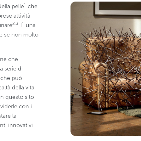
1
ella pelle
che
ose attività
2,3
inare
. È una
he se non molto
one che
 serie di
o che può
ealtà della vita
in questo sito
viderle con i
tare la
ti innovativi