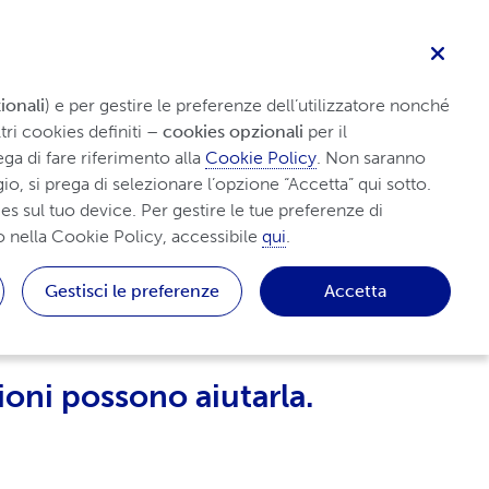
Cerca
e con l'idrosadenite
Suggerimenti e risorse
suppurativa
ionali
) e per gestire le preferenze dell’utilizzatore nonché 
ri cookies definiti 
– cookies opzionali
 per il 
ga di fare riferimento alla 
Cookie Policy
. Non saranno 
io, si prega di selezionare l’opzione “Accetta” qui sotto. 
s sul tuo device. Per gestire le tue preferenze di 
o nella Cookie Policy, accessibile 
qui
.
 suppurativa (HS)
Gestisci le preferenze
Accetta
ioni possono aiutarla.