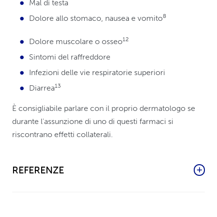
Mal di testa
8
Dolore allo stomaco, nausea e vomito
12
Dolore muscolare o osseo
Sintomi del raffreddore
Infezioni delle vie respiratorie superiori
13
Diarrea
È consigliabile parlare con il proprio dermatologo se
durante l'assunzione di uno di questi farmaci si
riscontrano effetti collaterali.
REFERENZE
Baumgart DC, et al. Biological Therapies in
Immune-Mediated Inflammatory Diseases: Can
Biosimilars Reduce Access Inequities? Front