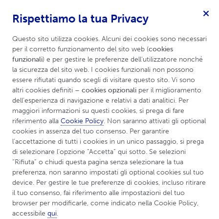
Rispettiamo la tua Privacy
Per idrosadenite suppurativa
Menu
Questo sito utilizza cookies. Alcuni dei cookies sono necessari 
per il corretto funzionamento del sito web (
cookies 
funzionali
) e per gestire le preferenze dell’utilizzatore nonché 
la sicurezza del sito web. I cookies funzionali non possono 
essere rifiutati quando scegli di visitare questo sito. Vi sono 
altri cookies definiti 
– cookies opzionali
 per il miglioramento 
dell’esperienza di navigazione e relativi a dati analitici. Per 
maggiori informazioni su questi cookies, si prega di fare 
riferimento alla 
Cookie Policy
. Non saranno attivati gli optional 
cookies in assenza del tuo consenso. Per garantire 
l’accettazione di tutti i cookies in un unico passaggio, si prega 
di selezionare l’opzione “Accetta” qui sotto. Se selezioni 
“Rifiuta” o chiudi questa pagina senza selezionare la tua 
preferenza, non saranno impostati gli optional cookies sul tuo 
device. Per gestire le tue preferenze di cookies, incluso ritirare 
il tuo consenso, fai riferimento alle impostazioni del tuo 
Trattamenti biologici per
browser per modificarle, come indicato nella Cookie Policy, 
accessibile 
qui
.