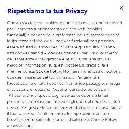
Rispettiamo la tua Privacy
Per miastenia grave
Menu
Questo sito utilizza cookies. Alcuni dei cookies sono necessari 
per il corretto funzionamento del sito web (
cookies 
funzionali
) e per gestire le preferenze dell’utilizzatore nonché 
la sicurezza del sito web. I cookies funzionali non possono 
essere rifiutati quando scegli di visitare questo sito. Vi sono 
altri cookies definiti 
– cookies opzionali
 per il miglioramento 
dell’esperienza di navigazione e relativi a dati analitici. Per 
maggiori informazioni su questi cookies, si prega di fare 
riferimento alla 
Cookie Policy
. Non saranno attivati gli optional 
cookies in assenza del tuo consenso. Per garantire 
l’accettazione di tutti i cookies in un unico passaggio, si prega 
di selezionare l’opzione “Accetta” qui sotto. Se selezioni 
UCBCares
Materiali per i pazienti
“Rifiuta” o chiudi questa pagina senza selezionare la tua 
preferenza, non saranno impostati gli optional cookies sul tuo 
device. Per gestire le tue preferenze di cookies, incluso ritirare 
Libro Io e Mya - Alisa
il tuo consenso, fai riferimento alle impostazioni del tuo 
browser per modificarle, come indicato nella Cookie Policy, 
Maria Matei
accessibile 
qui
.