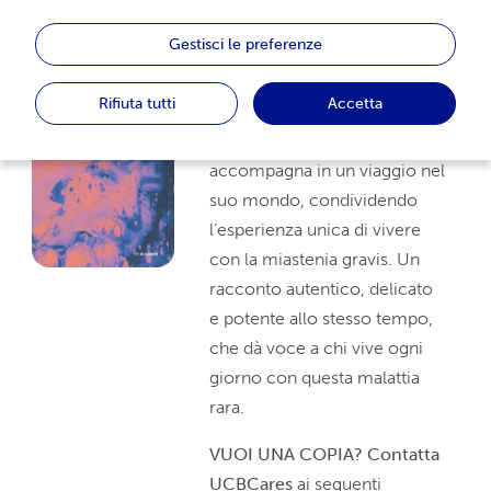
Gestisci le preferenze
La storia di Alisa Maria Matei
Rifiuta tutti
Accetta
Attraverso parole e
illustrazioni, Alisa ci
accompagna in un viaggio nel
suo mondo, condividendo
l’esperienza unica di vivere
con la miastenia gravis. Un
racconto autentico, delicato
e potente allo stesso tempo,
che dà voce a chi vive ogni
giorno con questa malattia
rara.
VUOI UNA COPIA? Contatta
UCBCares
ai seguenti