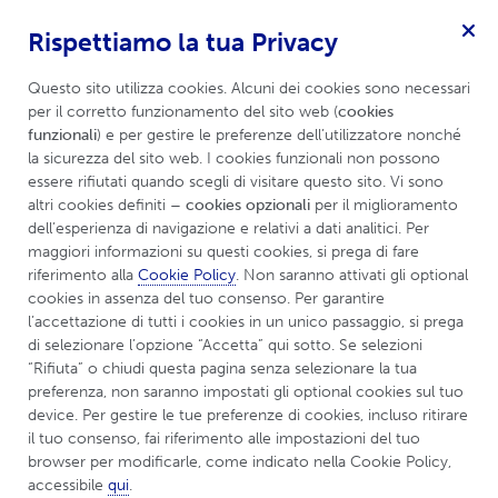
Rispettiamo la tua Privacy
per Artrititi Infiammatorie
Menu
Questo sito utilizza cookies. Alcuni dei cookies sono necessari 
per il corretto funzionamento del sito web (
cookies 
funzionali
) e per gestire le preferenze dell’utilizzatore nonché 
la sicurezza del sito web. I cookies funzionali non possono 
UCBCares
Consigli e risorse
essere rifiutati quando scegli di visitare questo sito. Vi sono 
altri cookies definiti 
– cookies opzionali
 per il miglioramento 
dell’esperienza di navigazione e relativi a dati analitici. Per 
Consigli e Risorse
maggiori informazioni su questi cookies, si prega di fare 
riferimento alla 
Cookie Policy
. Non saranno attivati gli optional 
cookies in assenza del tuo consenso. Per garantire 
l’accettazione di tutti i cookies in un unico passaggio, si prega 
di selezionare l’opzione “Accetta” qui sotto. Se selezioni 
“Rifiuta” o chiudi questa pagina senza selezionare la tua 
preferenza, non saranno impostati gli optional cookies sul tuo 
device. Per gestire le tue preferenze di cookies, incluso ritirare 
il tuo consenso, fai riferimento alle impostazioni del tuo 
browser per modificarle, come indicato nella Cookie Policy, 
accessibile 
qui
.