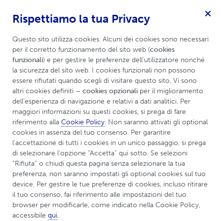
Rispettiamo la tua Privacy
Epilessia
Menu
Questo sito utilizza cookies. Alcuni dei cookies sono necessari 
per il corretto funzionamento del sito web (
cookies 
funzionali
) e per gestire le preferenze dell’utilizzatore nonché 
la sicurezza del sito web. I cookies funzionali non possono 
UCBCares
Centri Epilessia
essere rifiutati quando scegli di visitare questo sito. Vi sono 
altri cookies definiti 
– cookies opzionali
 per il miglioramento 
dell’esperienza di navigazione e relativi a dati analitici. Per 
Trova il centro per
maggiori informazioni su questi cookies, si prega di fare 
riferimento alla 
Cookie Policy
. Non saranno attivati gli optional 
l'epilessia più vicino a
cookies in assenza del tuo consenso. Per garantire 
l’accettazione di tutti i cookies in un unico passaggio, si prega 
te!
di selezionare l’opzione “Accetta” qui sotto. Se selezioni 
“Rifiuta” o chiudi questa pagina senza selezionare la tua 
preferenza, non saranno impostati gli optional cookies sul tuo 
device. Per gestire le tue preferenze di cookies, incluso ritirare 
il tuo consenso, fai riferimento alle impostazioni del tuo 
browser per modificarle, come indicato nella Cookie Policy, 
accessibile 
qui
.