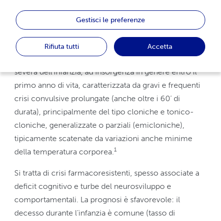
Gestisci le preferenze
La sindrome di Dravet (DS) è una encefalopatia
Rifiuta tutti
Accetta
epilettica rara, già nota come epilessia mioclonica
severa dell'infanzia, ad insorgenza in genere entro il
primo anno di vita, caratterizzata da gravi e frequenti
crisi convulsive prolungate (anche oltre i 60’ di
durata), principalmente del tipo cloniche e tonico-
cloniche, generalizzate o parziali (emicloniche),
tipicamente scatenate da variazioni anche minime
1
della temperatura corporea.
Si tratta di crisi farmacoresistenti, spesso associate a
deficit cognitivo e turbe del neurosviluppo e
comportamentali. La prognosi è sfavorevole: il
decesso durante l’infanzia è comune (tasso di