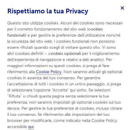
Rispettiamo la tua Privacy
Epilessia
Menu
Questo sito utilizza cookies. Alcuni dei cookies sono necessari 
per il corretto funzionamento del sito web (
cookies 
funzionali
) e per gestire le preferenze dell’utilizzatore nonché 
la sicurezza del sito web. I cookies funzionali non possono 
Sindrome di Dravet
essere rifiutati quando scegli di visitare questo sito. Vi sono 
altri cookies definiti 
– cookies opzionali
 per il miglioramento 
dell’esperienza di navigazione e relativi a dati analitici. Per 
maggiori informazioni su questi cookies, si prega di fare 
riferimento alla 
Cookie Policy
. Non saranno attivati gli optional 
cookies in assenza del tuo consenso. Per garantire 
l’accettazione di tutti i cookies in un unico passaggio, si prega 
di selezionare l’opzione “Accetta” qui sotto. Se selezioni 
“Rifiuta” o chiudi questa pagina senza selezionare la tua 
preferenza, non saranno impostati gli optional cookies sul tuo 
device. Per gestire le tue preferenze di cookies, incluso ritirare 
il tuo consenso, fai riferimento alle impostazioni del tuo 
browser per modificarle, come indicato nella Cookie Policy, 
accessibile 
qui
.